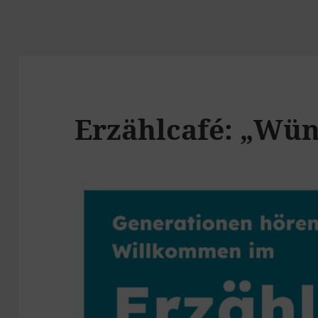
Erzählcafé: „Wü