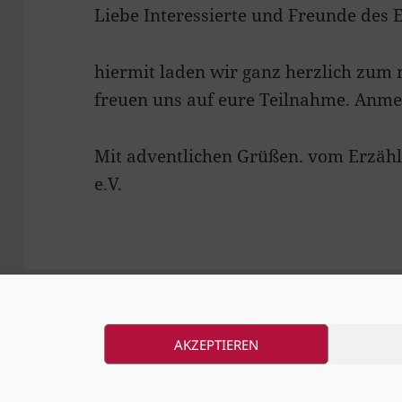
Liebe Interessierte und Freunde des E
hiermit laden wir ganz herzlich zum 
freuen uns auf eure Teilnahme. Anme
Mit adventlichen Grüßen. vom Erzähl
e.V.
AKZEPTIEREN
© 2020 - 2026 Cornelia Maria Rank