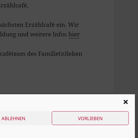
rzählcafé,
nächsten Erzählcafé ein. Wir
ldung und weitere Infos
hier
caféteam des Familie(n)leben
ABLEHNEN
VORLIEBEN