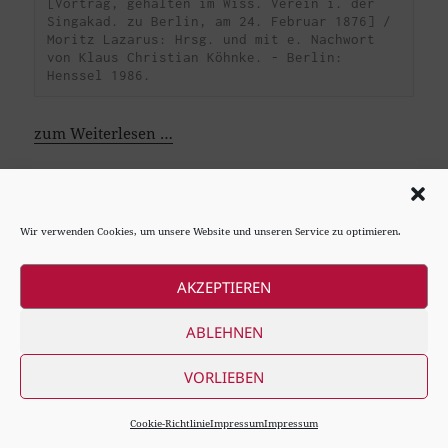
[Vortrag, gehalten im Wiss. Verein i. der 
Singakad. zu Berlin, am 24. Februar 1876] / 
Moritz Lazarus: Hrsg. und mit e. Nachwort 
von Klaus Christian Köhnke. - Berlin: 
Henssel 1986. 
zum Weiterlesen …
© 2020 - 2026 Cornelia Maria Rank
Wir verwenden Cookies, um unsere Website und unseren Service zu optimieren.
AKZEPTIEREN
ABLEHNEN
VORLIEBEN
Cookie-Richtlinie
Impressum
Impressum