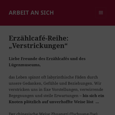
ARBEIT AN SICH
MENÜ
UND
WIDGETS
Erzählcafé-Reihe:
„Verstrickungen“
Liebe Freunde des Erzählcafés und des
Lügenmuseums,
das Leben spinnt oft labyrinthische Fäden durch
unsere Gedanken, Gefühle und Beziehungen. Wir
verstricken uns in fixe Vorstellungen, verwirrende
Begegnungen und steile Erwartungen
– bis sich ein
Knoten plötzlich auf unverhoffte Weise löst …
Der chinesische Weise Zhuangzi (Tschuang-Tse)