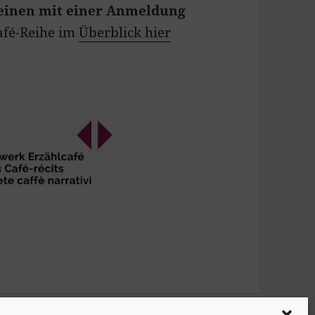
 deinen mit einer Anmeldung
afé-Reihe im
Überblick hier