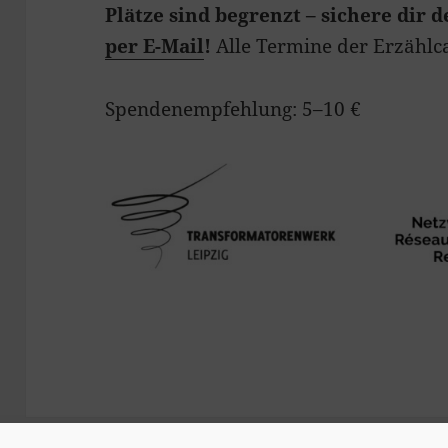
Plätze sind begrenzt – sichere dir
per E-Mail
!
Alle Termine der Erzählc
Spendenempfehlung: 5–10 €