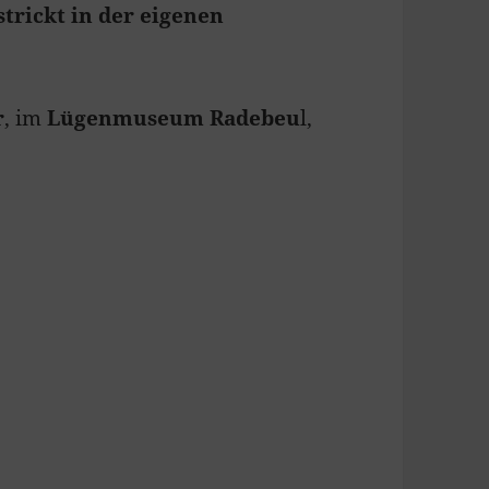
trickt in der eigenen
r
, im
Lügenmuseum Radebeu
l,