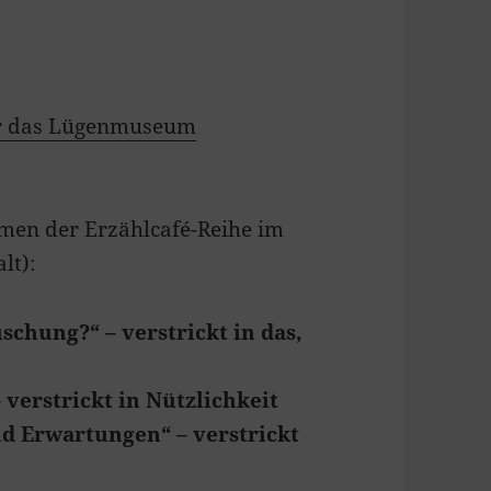
r das Lügenmuseum
men der Erzählcafé-Reihe im
lt):
uschung?“ – verstrickt in das,
 verstrickt in Nützlichkeit
nd Erwartungen“ – verstrickt